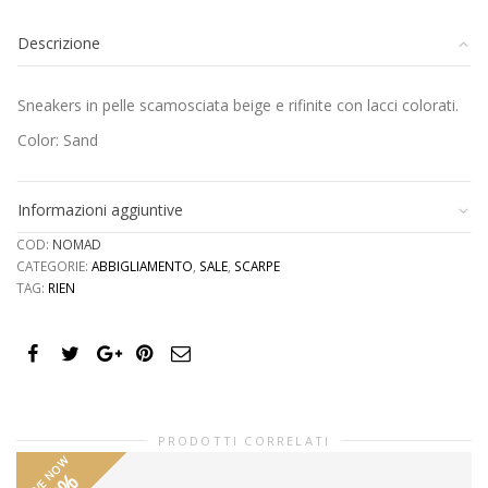
Sneakers
in
Descrizione
pelle
scamosciata
quantità
Sneakers in pelle scamosciata beige e rifinite con lacci colorati.
Color: Sand
Informazioni aggiuntive
COD:
NOMAD
CATEGORIE:
ABBIGLIAMENTO
,
SALE
,
SCARPE
TAG:
RIEN
PRODOTTI CORRELATI
SAVE NOW