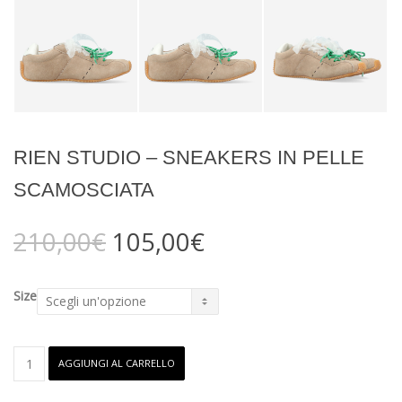
RIEN STUDIO – SNEAKERS IN PELLE
SCAMOSCIATA
Il
Il
210,00
€
105,00
€
prezzo
prezzo
originale
attuale
era:
è:
Size
210,00€.
105,00€.
RIEN
AGGIUNGI AL CARRELLO
Studio
-