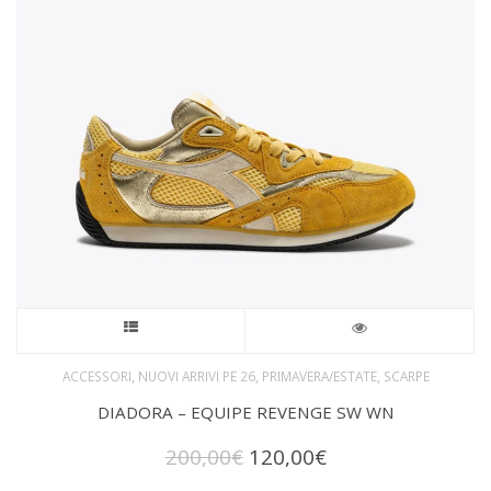
essere
scelte
nella
pagina
del
prodotto
Questo
prodotto
,
,
,
ACCESSORI
NUOVI ARRIVI PE 26
PRIMAVERA/ESTATE
SCARPE
DIADORA – EQUIPE REVENGE SW WN
ha
Il
Il
200,00
€
120,00
€
più
prezzo
prezzo