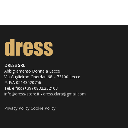
originale
attuale
varianti.
era:
è:
200,00€.
120,00€.
Le
opzioni
possono
essere
scelte
DRESS SRL
Abbigliamento Donna a Lecce
nella
Via Guglielmo Oberdan 68 – 73100 Lecce
P. IVA 05143520756
pagina
Tel. e fax: (+39) 0832.232103
info@dress
-store.it
-
dress.clara@gmail.com
del
prodotto
Privacy Policy
Cookie Policy