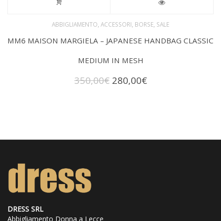
,
,
,
ABBIGLIAMENTO
ACCESSORI
BORSE
SALE
MM6 MAISON MARGIELA – JAPANESE HANDBAG CLASSIC
MEDIUM IN MESH
Il
Il
350,00
€
280,00
€
prezzo
prezzo
originale
attuale
era:
è:
350,00€.
280,00€.
DRESS SRL
Abbigliamento Donna a Lecce