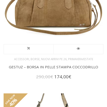
,
,
,
ACCESSORI
BORSE
NUOVI ARRIVI PE 26
PRIMAVERA/ESTATE
GESTUZ – BORSA IN PELLE STAMPA COCCODRILLO
Il
Il
290,00
€
174,00
€
prezzo
prezzo
originale
attuale
era:
è:
290,00€.
174,00€.
SAVE NOW
40%