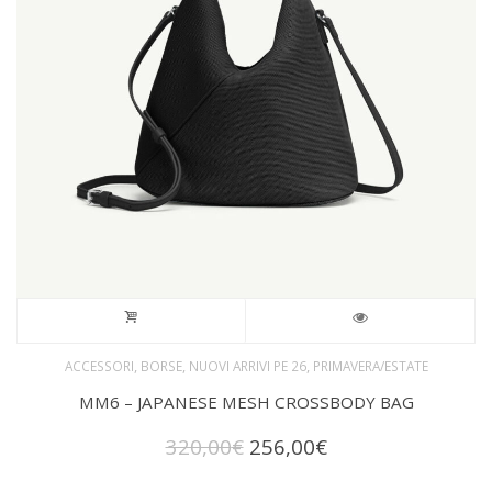
,
,
,
ACCESSORI
BORSE
NUOVI ARRIVI PE 26
PRIMAVERA/ESTATE
MM6 – JAPANESE MESH CROSSBODY BAG
Il
Il
320,00
€
256,00
€
prezzo
prezzo
originale
attuale