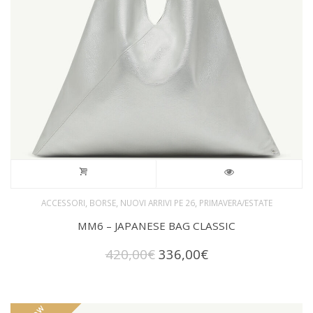
,
,
,
ACCESSORI
BORSE
NUOVI ARRIVI PE 26
PRIMAVERA/ESTATE
MM6 – JAPANESE BAG CLASSIC
Il
Il
420,00
€
336,00
€
prezzo
prezzo
originale
attuale
era:
è:
420,00€.
336,00€.