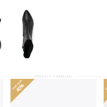
PRODOTTI CORRELATI
SAVE NOW
S
40%