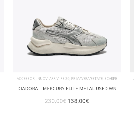
,
,
,
ACCESSORI
NUOVI ARRIVI PE 26
PRIMAVERA/ESTATE
SCARPE
DIADORA – MERCURY ELITE METAL USED WN
SCEGLI
Questo
Il
Il
230,00
€
138,00
€
prodotto
prezzo
prezzo
originale
attuale
ha
era:
è:
230,00€.
138,00€.
più