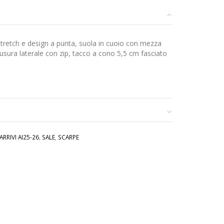
stretch e design a punta, suola in cuoio con mezza
sura laterale con zip, tacco a cono 5,5 cm fasciato
ARRIVI AI25-26
,
SALE
,
SCARPE