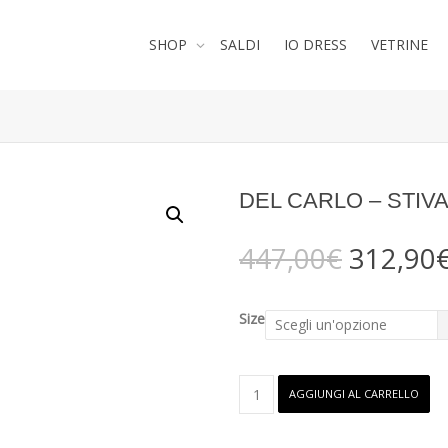
SHOP
SALDI
IO DRESS
VETRINE
DEL CARLO – STIV
Il
447,00
€
312,90
prezzo
original
era:
Size
447,00€
DEL
AGGIUNGI AL CARRELLO
CARLO
-
Stivaletto