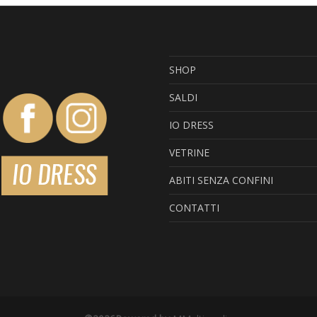
varianti.
Le
opzioni
SHOP
possono
SALDI
essere
IO DRESS
scelte
VETRINE
nella
ABITI SENZA CONFINI
pagina
CONTATTI
del
prodotto