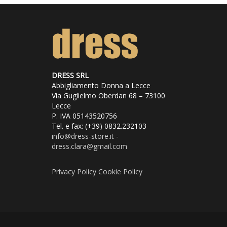
varianti.
Le
opzioni
possono
DRESS SRL
Abbigliamento Donna a Lecce
essere
Via Guglielmo Oberdan 68 – 73100
Lecce
scelte
P. IVA 05143520756
Tel. e fax: (+39) 0832.232103
nella
info@dress
-store.it
-
dress.clara@gmail.com
pagina
del
Privacy Policy
Cookie Policy
prodotto