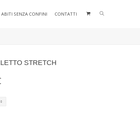
ABITI SENZA CONFINI
CONTATTI
ALETTO STRETCH
Il
€
prezzo
e
attuale
è:
.
312,90€.