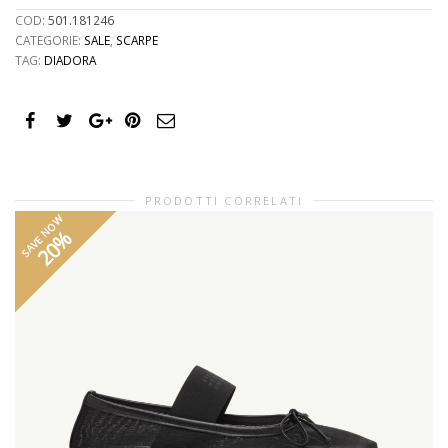
COD:
501.181246
CATEGORIE:
SALE
,
SCARPE
TAG:
DIADORA
PRODOTTI CORRELATI
SAVE NOW
20%