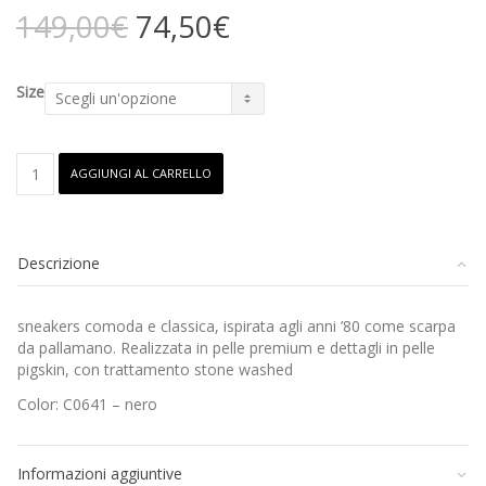
Il
Il
149,00
€
74,50
€
prezzo
prezzo
originale
attuale
era:
è:
Size
149,00€.
74,50€.
DIADORA
AGGIUNGI AL CARRELLO
-
Trainer
quantità
Descrizione
sneakers comoda e classica, ispirata agli anni ’80 come scarpa
da pallamano. Realizzata in pelle premium e dettagli in pelle
pigskin, con trattamento stone washed
Color: C0641 – nero
Informazioni aggiuntive