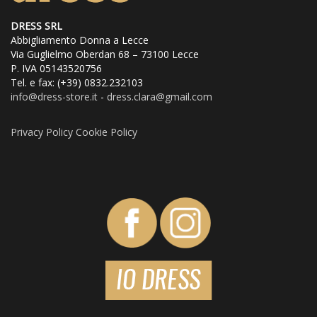
scelte
DRESS SRL
Abbigliamento Donna a Lecce
nella
Via Guglielmo Oberdan 68 – 73100 Lecce
P. IVA 05143520756
pagina
Tel. e fax: (+39) 0832.232103
info@dress
-store.it
-
dress.clara@gmail.com
del
prodotto
Privacy Policy
Cookie Policy