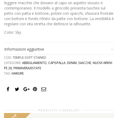
leggere macchie che donano al capo un aspetto vissuto e
contemporaneo. Il modello a girocollo presenta taschini sul
petto con patta e bottone, polsini con spacchi, chiusura frontale
con bottoni e fondo rifinito da patte con bottone. La vestibilità è
regolare con vita stretta che definisce la silhouette.
Color: Sky
Informazioni aggiuntive
COD:
TEMPLE-SOFT STAINED
CATEGORIE:
ABBIGLIAMENTO
,
CAPISPALLA
,
DENIM
,
GIACCHE
,
NUOVI ARRIVI
PE 26
,
PRIMAVERA/ESTATE
TAG:
HAIKURE
PRODOTTI CORRELATI