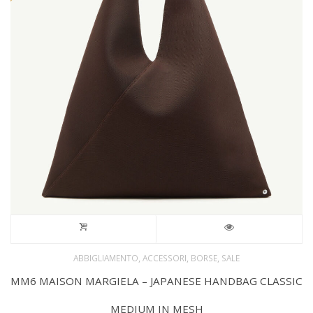
essere
scelte
nella
pagina
del
prodotto
,
,
,
ABBIGLIAMENTO
ACCESSORI
BORSE
SALE
MM6 MAISON MARGIELA – JAPANESE HANDBAG CLASSIC
MEDIUM IN MESH