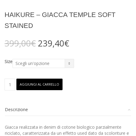
HAIKURE – GIACCA TEMPLE SOFT
STAINED
Il
Il
399,00
€
239,40
€
prezzo
prezzo
originale
attuale
era:
è:
Size
399,00€.
239,40€.
HAIKURE
AGGIUNGI AL CARRELLO
-
Giacca
Temple
soft
Descrizione
stained
quantità
Giacca realizzata in denim di cotone biologico parzialmente
riciclato, caratterizzata da un effetto used dato da scoloriture e