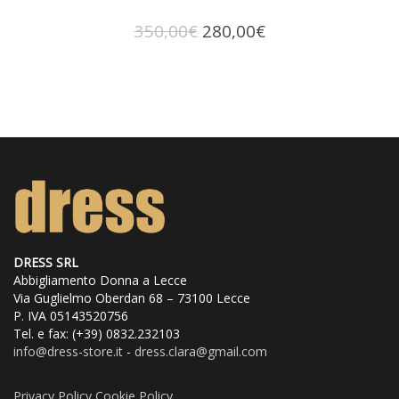
Il
Il
350,00
€
280,00
€
prezzo
prezzo
originale
attuale
era:
è:
350,00€.
280,00€.
DRESS SRL
Abbigliamento Donna a Lecce
Via Guglielmo Oberdan 68 – 73100 Lecce
P. IVA 05143520756
Tel. e fax: (+39) 0832.232103
info@dress
-store.it
-
dress.clara@gmail.com
Privacy Policy
Cookie Policy