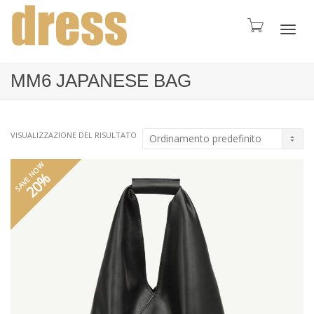
Toggl
MM6 JAPANESE BAG
navig
VISUALIZZAZIONE DEL RISULTATO
SAVE NOW
20%