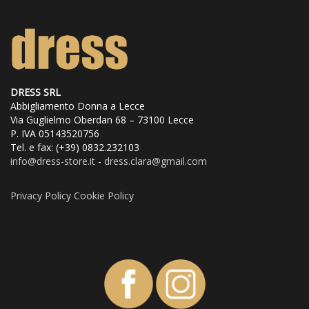
possono
essere
scelte
DRESS SRL
Abbigliamento Donna a Lecce
nella
Via Guglielmo Oberdan 68 – 73100 Lecce
P. IVA 05143520756
pagina
Tel. e fax: (+39) 0832.232103
info@dress
-store.it
-
dress.clara@gmail.com
del
prodotto
Privacy Policy
Cookie Policy