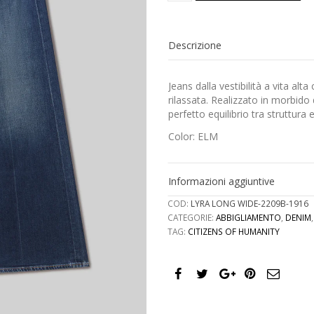
HUMANITY
-
Jeans
Descrizione
Lyra
Long
Wide
Jeans dalla vestibilità a vita 
Leg
rilassata. Realizzato in morbido 
quantità
perfetto equilibrio tra struttura 
Color: ELM
Informazioni aggiuntive
COD:
LYRA LONG WIDE-2209B-1916
CATEGORIE:
ABBIGLIAMENTO
,
DENIM
TAG:
CITIZENS OF HUMANITY