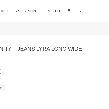
ABITI SENZA CONFINI
CONTATTI
NITY – JEANS LYRA LONG WIDE
Il
€
prezzo
e
attuale
è:
.
279,20€.