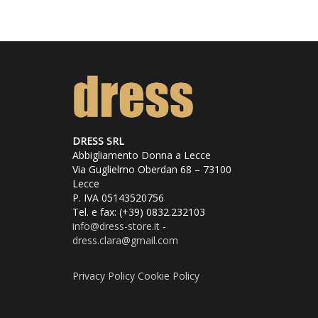
175,00€.
87,50€.
più
varianti.
Le
opzioni
possono
DRESS SRL
Abbigliamento Donna a Lecce
essere
Via Guglielmo Oberdan 68 – 73100
Lecce
scelte
P. IVA 05143520756
Tel. e fax: (+39) 0832.232103
nella
info@dress
-store.it
-
dress.clara@gmail.com
pagina
del
Privacy Policy
Cookie Policy
prodotto