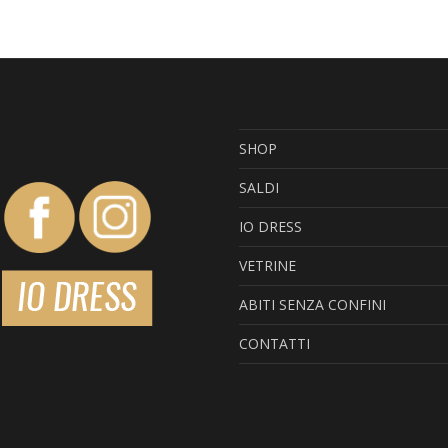
459,00€.
275,40€.
più
varianti.
Le
opzioni
SHOP
possono
SALDI
essere
IO DRESS
scelte
VETRINE
nella
ABITI SENZA CONFINI
pagina
CONTATTI
del
prodotto