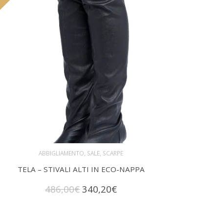
,
,
ABBIGLIAMENTO
SALE
SCARPE
TELA – STIVALI ALTI IN ECO-NAPPA
SCEGLI
Questo
Il
Il
486,00
€
340,20
€
prodotto
prezzo
prezzo
originale
attuale
ha
era:
è: