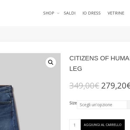
SHOP
SALDI
IO DRESS
VETRINE
CITIZENS OF HUMA
LEG
Il
349,00
€
279,20
prezzo
original
era:
Size
349,00€
CITIZENS
AGGIUNGI AL CARRELLO
OF