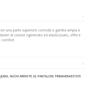
alta con una parte superiore comoda e gamba ampia e
denim di cotone rigenerato ed elasticizzato, offre il
e comfort.
,
JEANS
,
NUOVI ARRIVI PE 26
,
PANTALONI
,
PRIMAVERA/ESTATE