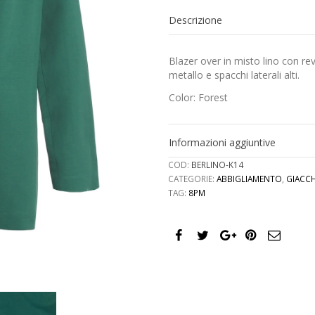
quantità
Descrizione
Blazer over in misto lino con re
metallo e spacchi laterali alti.
Color: Forest
Informazioni aggiuntive
COD:
BERLINO-K14
CATEGORIE:
ABBIGLIAMENTO
,
GIACC
TAG:
8PM