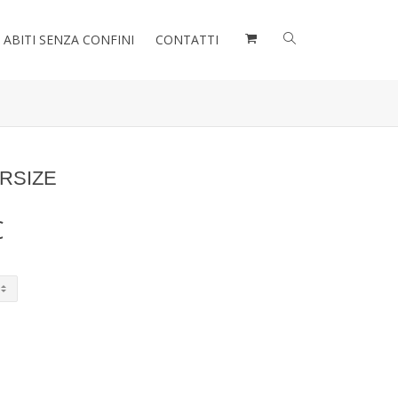
ABITI SENZA CONFINI
CONTATTI
RSIZE
Il
€
prezzo
e
attuale
è:
.
165,00€.