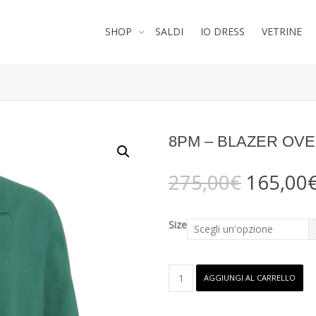
SHOP
SALDI
IO DRESS
VETRINE
8PM – BLAZER OVE
Il
275,00
€
165,00
prezzo
original
era:
Size
275,00€
8PM
AGGIUNGI AL CARRELLO
-
Blazer
oversize